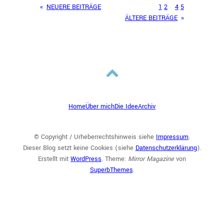
«
NEUERE BEITRÄGE
1
2
3
4
5
ÄLTERE BEITRÄGE
»
Home
Über mich
Die Idee
Archiv
© Copyright / Urheberrechtshinweis siehe
Impressum
.
Dieser Blog setzt keine Cookies (siehe
Datenschutzerklärung
).
Erstellt mit
WordPress
. Theme:
Mirror Magazine
von
SuperbThemes
.