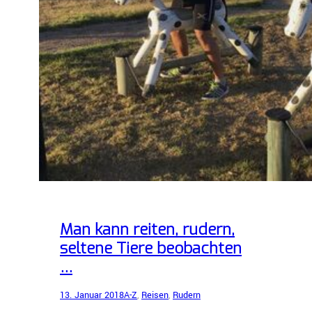
Man kann reiten, rudern,
seltene Tiere beobachten
…
13. Januar 2018
A-Z
, 
Reisen
, 
Rudern