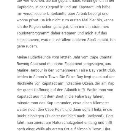
Die vier Wochen, die ich geplant habe, verbringe ich in der
Kapregion, in der Gegend in und um Kapstadt. Ich habe
mir verschiedene Unterkünfte über Airbnb besorgt und
wohne privat. Da ich nicht zum ersten Mal hier bin, kenne
ich die Region schon ganz gut, kann mir ein strammes
Touristenprogramm daher ersparen und mich auf das
konzentrieren, was mir vor allem anderen Spaß macht. Ich
gehe rudern.
Meine Ruderfreunde vom letzten Jahr vom Cape Coastal
Rowing Club sind mit ihrem Equipment umgezogen, aus
Marine Harbour in den vornehmeren False Bay Yacht Club,
beides in Simon’s Town. Die False Bay liegt quasi auf der
Rückseite von Kapstadt am Indischen Ozean, der am Kap
der guten Hoffnung auf den Atlantik trifft. Wollte man von
Kapstadt aus mit dem Boot in die False Bay fahren,
müsste man das Kap umrunden, etwa einen Kilometer
weiter noch den Cape Point, und dann scharf links in die
Bucht einbiegen (Ruderer natürlich nach Backbord). Dort
fährt man zuerst am Naturschutzgebiet entlang und trifft
nach einer Weile als ersten Ort auf Simon’s Town. Hier