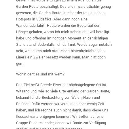
gestern mit Vorbereitungen zu einem Ausflug an die
Garden Route beschäftigt. Das allein wäre attraktiv genug
gewesen, die Garden Route ist einer der touristischen
Hotspots in Südafrika. Aber dann noch eine
Wanderruderfahrt! Heute wurden die Boote auf den
Hänger geladen, woran ich mich sehnsuchtsvoll beteiligt
habe und offenbar im richtigen Moment an der richtigen
Stelle stand. Jedenfalls, ich darf mit. Werde sogar nützlich
sein, weil durch mich statt eines hinterdreinfahrenden
Einers ein Zweier besetzt werden kann. Man hilft doch
gern.
Wohin geht es und mit wem?
Das Ziel heißt Breede River, der nächstgelegene Ort ist
Witsand und, wie so viele Orte entlang der Garden Route,
bekannt für die Beobachtung von Walen, Haien und
Delfinen. Dafür werden wir vermutlich eher wenig Zeit
haben, und ich rechne auch nicht damit, dass diese uns
flussaufwärts entgegen kommen. Wir treffen auf eine
Gruppe Ruderreisender, denen wir Boote zur Verfügung