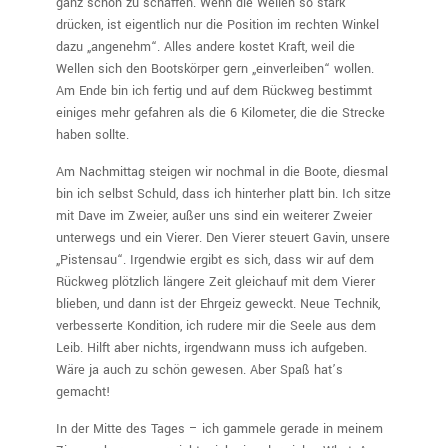
ganz schön zu schaffen. Wenn die Wellen so stark
drücken, ist eigentlich nur die Position im rechten Winkel
dazu „angenehm“. Alles andere kostet Kraft, weil die
Wellen sich den Bootskörper gern „einverleiben“ wollen.
Am Ende bin ich fertig und auf dem Rückweg bestimmt
einiges mehr gefahren als die 6 Kilometer, die die Strecke
haben sollte.
Am Nachmittag steigen wir nochmal in die Boote, diesmal
bin ich selbst Schuld, dass ich hinterher platt bin. Ich sitze
mit Dave im Zweier, außer uns sind ein weiterer Zweier
unterwegs und ein Vierer. Den Vierer steuert Gavin, unsere
„Pistensau“. Irgendwie ergibt es sich, dass wir auf dem
Rückweg plötzlich längere Zeit gleichauf mit dem Vierer
blieben, und dann ist der Ehrgeiz geweckt. Neue Technik,
verbesserte Kondition, ich rudere mir die Seele aus dem
Leib. Hilft aber nichts, irgendwann muss ich aufgeben.
Wäre ja auch zu schön gewesen. Aber Spaß hat’s
gemacht!
In der Mitte des Tages – ich gammele gerade in meinem