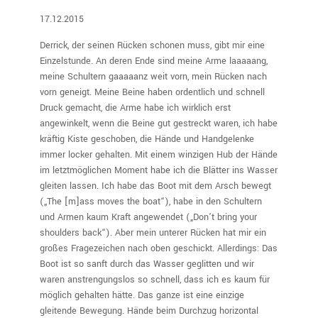
17.12.2015
Derrick, der seinen Rücken schonen muss, gibt mir eine
Einzelstunde. An deren Ende sind meine Arme laaaaang,
meine Schultern gaaaaanz weit vorn, mein Rücken nach
vorn geneigt. Meine Beine haben ordentlich und schnell
Druck gemacht, die Arme habe ich wirklich erst
angewinkelt, wenn die Beine gut gestreckt waren, ich habe
kräftig Kiste geschoben, die Hände und Handgelenke
immer locker gehalten. Mit einem winzigen Hub der Hände
im letztmöglichen Moment habe ich die Blätter ins Wasser
gleiten lassen. Ich habe das Boot mit dem Arsch bewegt
(„The [m]ass moves the boat“), habe in den Schultern
und Armen kaum Kraft angewendet („Don’t bring your
shoulders back“). Aber mein unterer Rücken hat mir ein
großes Fragezeichen nach oben geschickt. Allerdings: Das
Boot ist so sanft durch das Wasser geglitten und wir
waren anstrengungslos so schnell, dass ich es kaum für
möglich gehalten hätte. Das ganze ist eine einzige
gleitende Bewegung. Hände beim Durchzug horizontal