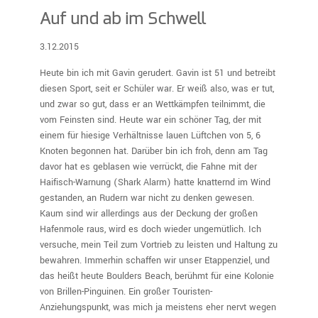
Auf und ab im Schwell
3.12.2015
Heute bin ich mit Gavin gerudert. Gavin ist 51 und betreibt
diesen Sport, seit er Schüler war. Er weiß also, was er tut,
und zwar so gut, dass er an Wettkämpfen teilnimmt, die
vom Feinsten sind. Heute war ein schöner Tag, der mit
einem für hiesige Verhältnisse lauen Lüftchen von 5, 6
Knoten begonnen hat. Darüber bin ich froh, denn am Tag
davor hat es geblasen wie verrückt, die Fahne mit der
Haifisch-Warnung (Shark Alarm) hatte knatternd im Wind
gestanden, an Rudern war nicht zu denken gewesen.
Kaum sind wir allerdings aus der Deckung der großen
Hafenmole raus, wird es doch wieder ungemütlich. Ich
versuche, mein Teil zum Vortrieb zu leisten und Haltung zu
bewahren. Immerhin schaffen wir unser Etappenziel, und
das heißt heute Boulders Beach, berühmt für eine Kolonie
von Brillen-Pinguinen. Ein großer Touristen-
Anziehungspunkt, was mich ja meistens eher nervt wegen