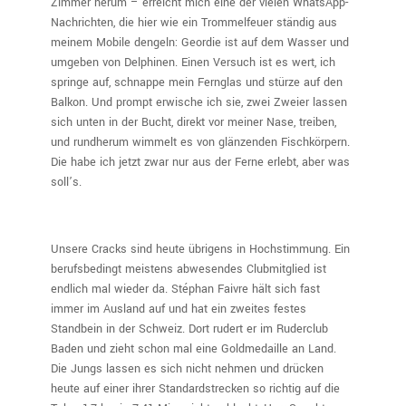
Zimmer herum – erreicht mich eine der vielen WhatsApp-
Nachrichten, die hier wie ein Trommelfeuer ständig aus
meinem Mobile dengeln: Geordie ist auf dem Wasser und
umgeben von Delphinen. Einen Versuch ist es wert, ich
springe auf, schnappe mein Fernglas und stürze auf den
Balkon. Und prompt erwische ich sie, zwei Zweier lassen
sich unten in der Bucht, direkt vor meiner Nase, treiben,
und rundherum wimmelt es von glänzenden Fischkörpern.
Die habe ich jetzt zwar nur aus der Ferne erlebt, aber was
soll’s.
Unsere Cracks sind heute übrigens in Hochstimmung. Ein
berufsbedingt meistens abwesendes Clubmitglied ist
endlich mal wieder da. Stéphan Faivre hält sich fast
immer im Ausland auf und hat ein zweites festes
Standbein in der Schweiz. Dort rudert er im Ruderclub
Baden und zieht schon mal eine Goldmedaille an Land.
Die Jungs lassen es sich nicht nehmen und drücken
heute auf einer ihrer Standardstrecken so richtig auf die