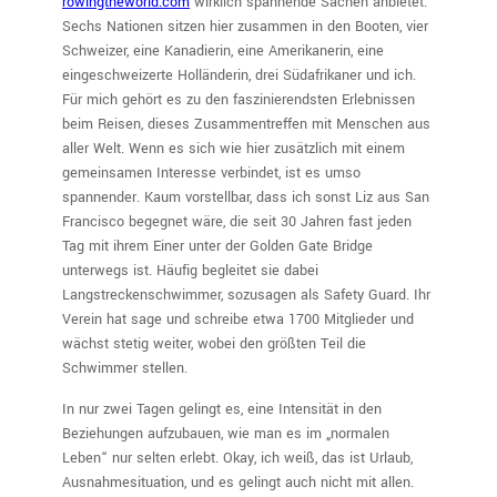
rowingtheworld.com
wirklich spannende Sachen anbietet.
Sechs Nationen sitzen hier zusammen in den Booten, vier
Schweizer, eine Kanadierin, eine Amerikanerin, eine
eingeschweizerte Holländerin, drei Südafrikaner und ich.
Für mich gehört es zu den faszinierendsten Erlebnissen
beim Reisen, dieses Zusammentreffen mit Menschen aus
aller Welt. Wenn es sich wie hier zusätzlich mit einem
gemeinsamen Interesse verbindet, ist es umso
spannender. Kaum vorstellbar, dass ich sonst Liz aus San
Francisco begegnet wäre, die seit 30 Jahren fast jeden
Tag mit ihrem Einer unter der Golden Gate Bridge
unterwegs ist. Häufig begleitet sie dabei
Langstreckenschwimmer, sozusagen als Safety Guard. Ihr
Verein hat sage und schreibe etwa 1700 Mitglieder und
wächst stetig weiter, wobei den größten Teil die
Schwimmer stellen.
In nur zwei Tagen gelingt es, eine Intensität in den
Beziehungen aufzubauen, wie man es im „normalen
Leben“ nur selten erlebt. Okay, ich weiß, das ist Urlaub,
Ausnahmesituation, und es gelingt auch nicht mit allen.