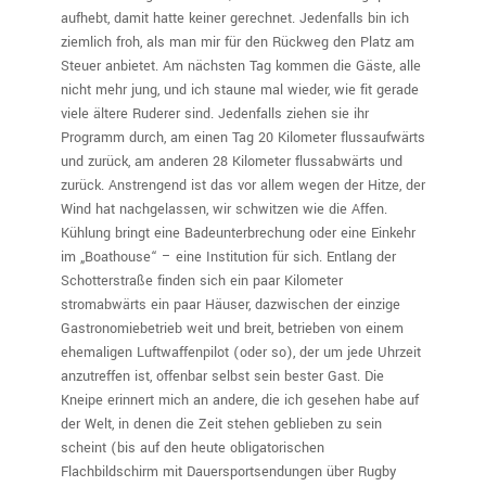
aufhebt, damit hatte keiner gerechnet. Jedenfalls bin ich
ziemlich froh, als man mir für den Rückweg den Platz am
Steuer anbietet. Am nächsten Tag kommen die Gäste, alle
nicht mehr jung, und ich staune mal wieder, wie fit gerade
viele ältere Ruderer sind. Jedenfalls ziehen sie ihr
Programm durch, am einen Tag 20 Kilometer flussaufwärts
und zurück, am anderen 28 Kilometer flussabwärts und
zurück. Anstrengend ist das vor allem wegen der Hitze, der
Wind hat nachgelassen, wir schwitzen wie die Affen.
Kühlung bringt eine Badeunterbrechung oder eine Einkehr
im „Boathouse“ – eine Institution für sich. Entlang der
Schotterstraße finden sich ein paar Kilometer
stromabwärts ein paar Häuser, dazwischen der einzige
Gastronomiebetrieb weit und breit, betrieben von einem
ehemaligen Luftwaffenpilot (oder so), der um jede Uhrzeit
anzutreffen ist, offenbar selbst sein bester Gast. Die
Kneipe erinnert mich an andere, die ich gesehen habe auf
der Welt, in denen die Zeit stehen geblieben zu sein
scheint (bis auf den heute obligatorischen
Flachbildschirm mit Dauersportsendungen über Rugby