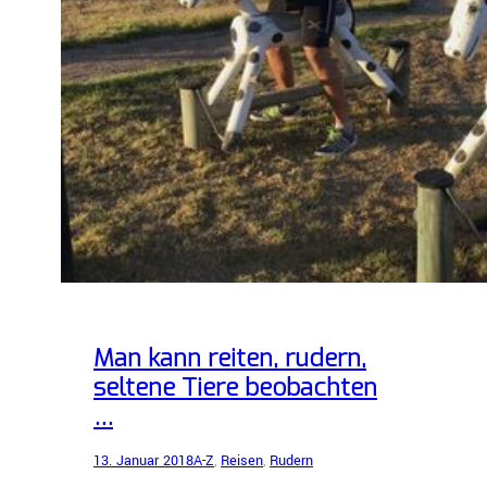
Man kann reiten, rudern,
seltene Tiere beobachten
…
13. Januar 2018
A-Z
, 
Reisen
, 
Rudern