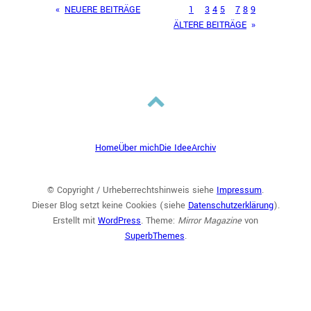
«
NEUERE BEITRÄGE
1
…
3
4
5
6
7
8
9
ÄLTERE BEITRÄGE
»
Home
Über mich
Die Idee
Archiv
© Copyright / Urheberrechtshinweis siehe
Impressum
.
Dieser Blog setzt keine Cookies (siehe
Datenschutzerklärung
).
Erstellt mit
WordPress
. Theme:
Mirror Magazine
von
SuperbThemes
.